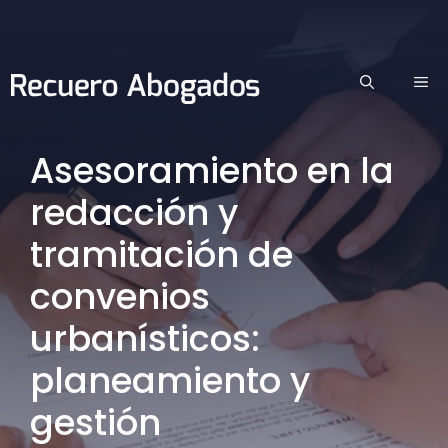
Saltar
al
contenido
ME
Asesoramiento en la
redacción y
tramitación de
convenios
urbanísticos:
planeamiento y
gestión