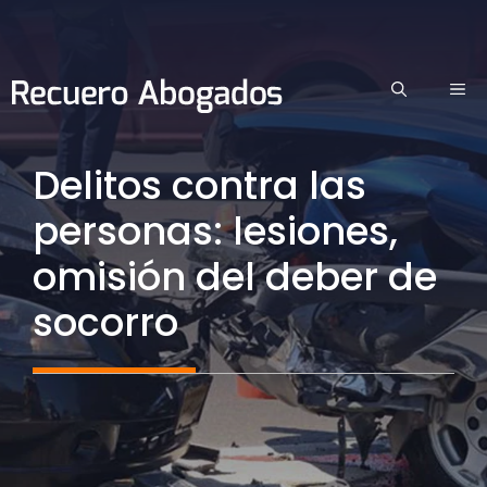
Saltar
al
contenido
ME
Delitos contra las
personas: lesiones,
omisión del deber de
socorro